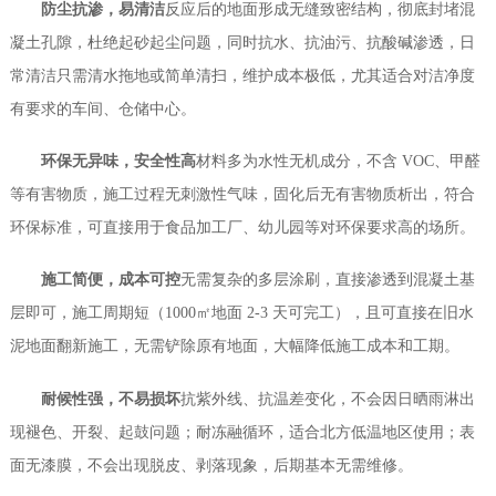
防尘抗渗，易清洁
反应后的地面形成无缝致密结构，彻底封堵混
凝土孔隙，杜绝起砂起尘问题，同时抗水、抗油污、抗酸碱渗透，日
常清洁只需清水拖地或简单清扫，维护成本极低，尤其适合对洁净度
有要求的车间、仓储中心。
环保无异味，安全性高
材料多为水性无机成分，不含 VOC、甲醛
等有害物质，施工过程无刺激性气味，固化后无有害物质析出，符合
环保标准，可直接用于食品加工厂、幼儿园等对环保要求高的场所。
施工简便，成本可控
无需复杂的多层涂刷，直接渗透到混凝土基
层即可，施工周期短（1000㎡地面 2-3 天可完工），且可直接在旧水
泥地面翻新施工，无需铲除原有地面，大幅降低施工成本和工期。
耐候性强，不易损坏
抗紫外线、抗温差变化，不会因日晒雨淋出
现褪色、开裂、起鼓问题；耐冻融循环，适合北方低温地区使用；表
面无漆膜，不会出现脱皮、剥落现象，后期基本无需维修。