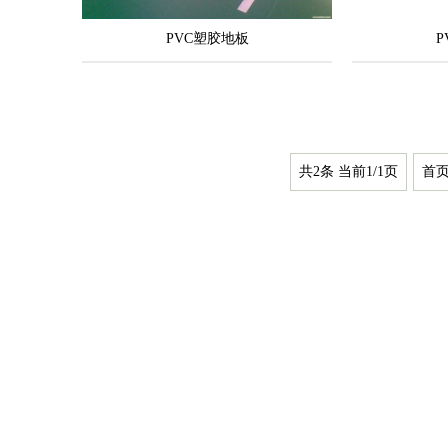
PVC塑胶地板
P
共2条 当前1/1页
首