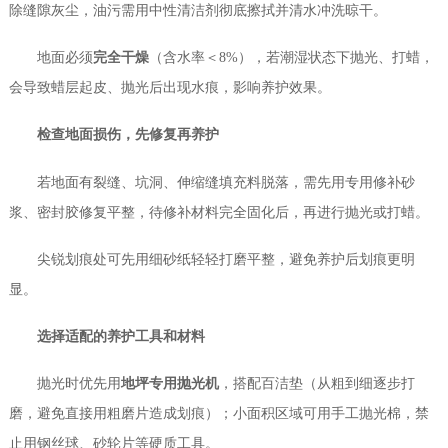
除缝隙灰尘，油污需用中性清洁剂彻底擦拭并清水冲洗晾干。
地面必须
完全干燥
（含水率＜8%），若潮湿状态下抛光、打蜡，
会导致蜡层起皮、抛光后出现水痕，影响养护效果。
检查地面损伤，先修复再养护
若地面有裂缝、坑洞、伸缩缝填充料脱落，需先用专用修补砂
浆、密封胶修复平整，待修补材料完全固化后，再进行抛光或打蜡。
尖锐划痕处可先用细砂纸轻轻打磨平整，避免养护后划痕更明
显。
选择适配的养护工具和材料
抛光时优先用
地坪专用抛光机
，搭配百洁垫（从粗到细逐步打
磨，避免直接用粗磨片造成划痕）；小面积区域可用手工抛光棉，禁
止用钢丝球、砂轮片等硬质工具。