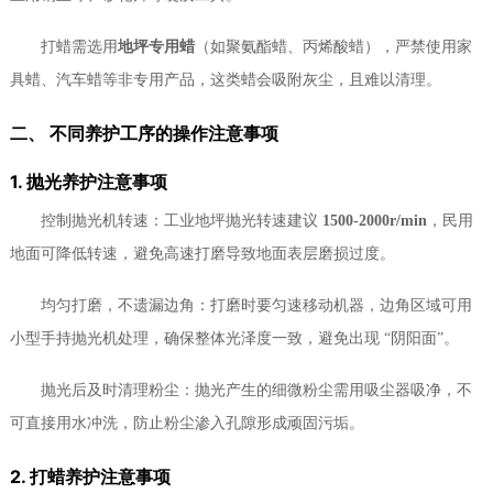
打蜡需选用
地坪专用蜡
（如聚氨酯蜡、丙烯酸蜡），严禁使用家
具蜡、汽车蜡等非专用产品，这类蜡会吸附灰尘，且难以清理。
二、 不同养护工序的操作注意事项
1. 抛光养护注意事项
控制抛光机转速：工业地坪抛光转速建议
1500-2000r/min
，民用
地面可降低转速，避免高速打磨导致地面表层磨损过度。
均匀打磨，不遗漏边角：打磨时要匀速移动机器，边角区域可用
小型手持抛光机处理，确保整体光泽度一致，避免出现 “阴阳面”。
抛光后及时清理粉尘：抛光产生的细微粉尘需用吸尘器吸净，不
可直接用水冲洗，防止粉尘渗入孔隙形成顽固污垢。
2. 打蜡养护注意事项