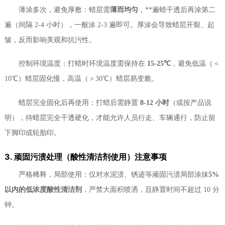
薄涂多次，避免厚敷：蜡层需
薄而均匀
，**遍蜡干透后再涂第二
遍（间隔 2-4 小时），一般涂 2-3 遍即可。厚涂会导致蜡层开裂、起
皱，反而影响美观和抗污性。
控制环境温度：打蜡时环境温度需保持在
15-25℃
，避免低温（＜
10℃）蜡层固化慢，高温（＞30℃）蜡层易变脆。
蜡层完全固化后再使用：打蜡后需静置
8-12 小时
（或按产品说
明），待蜡层完全干透硬化，才能允许人员行走、车辆通行，防止留
下脚印或轮胎印。
3. 顽固污渍处理（酸性清洁剂使用）注意事项
严格稀释，局部使用：仅对水泥渍、锈迹等顽固污渍局部涂抹
5%
以内的低浓度酸性清洁剂
，严禁大面积喷洒，且静置时间不超过 10 分
钟。