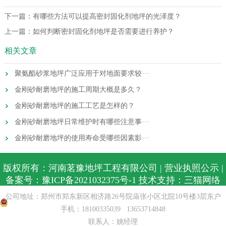
下一篇：
有哪些方法可以提高密封固化剂地坪的光泽度？
上一篇：
如何判断密封固化剂地坪是否需要进行养护？
相关文章
聚氨酯砂浆地坪广泛应用于对地面要求较···
金刚砂耐磨地坪的施工周期大概是多久？
金刚砂耐磨地坪的施工工艺是怎样的？
金刚砂耐磨地坪日常维护时有哪些注意事···
金刚砂耐磨地坪的使用寿命受哪些因素影···
版权所有：河南茗豫地坪工程有限公司 |
营业执照公示
|
备案号：
豫ICP备2021032375号-1
技术支持：
三猫网络
公安备案：
公司地址：郑州市郑东新区相济路26号院庙张小区北院10号楼3层东户
手机：
18100335039
13653714848
豫公网安备41010702003989号
联系人：姚经理