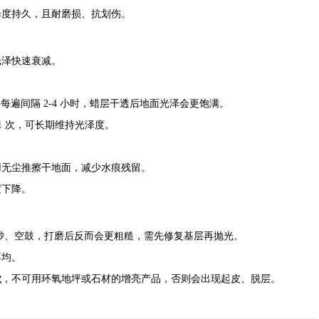
泽度持久，且耐磨损、抗划伤。
光泽快速衰减。
，每遍间隔 2-4 小时，蜡层干透后地面光泽会更饱满。
个月 1 次，可长期维持光泽度。
用无尘推擦干地面，减少水痕残留。
度下降。
砂、空鼓，打磨后反而会更粗糙，需先修复基层再抛光。
不均。
款
，不可用环氧地坪或石材的增亮产品，否则会出现起皮、脱层。