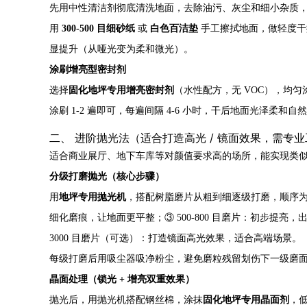
先用中性清洁剂彻底清洗地面，去除油污、灰尘和细小杂质
用
300-500 目细砂纸
或
白色百洁垫
手工擦拭地面，做轻度干
显提升（从哑光变为柔和微光）。
涂刷增亮型密封剂
选择
固化地坪专用增亮密封剂
（水性配方，无 VOC），均
涂刷 1-2 遍即可，每遍间隔 4-6 小时，干后地面光泽柔和
二、 进阶抛光法（适合打造高光 / 镜面效果，需专
适合商业展厅、地下车库等对颜值要求高的场所，能实现类
分级打磨抛光（核心步骤）
用
地坪专用抛光机
，搭配树脂磨片从粗到细逐级打磨，顺序为：①
细化磨痕，让地面更平整；③ 500-800 目磨片：初步提亮，出
3000 目磨片（可选）：打造镜面高光效果，适合高端场景。
每级打磨后用吸尘器吸净粉尘，避免磨粒残留划伤下一级磨
晶面处理（锁光 + 增亮双重效果）
抛光后，用抛光机搭配钢丝棉，涂抹
固化地坪专用晶面剂
，