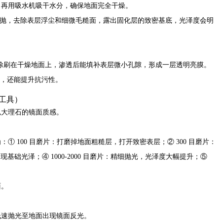
，再用吸水机吸干水分，确保地面完全干燥。
抛，去除表层浮尘和细微毛糙面，露出固化层的致密基底，光泽度会明
匀涂刷在干燥地面上，渗透后能填补表层微小孔隙，形成一层透明亮膜。
自然，还能提升抗污性。
业工具）
似大理石的镜面质感。
 100 目磨片：打磨掉地面粗糙层，打开致密表层；② 300 目磨片：
现基础光泽；④ 1000-2000 目磨片：精细抛光，光泽度大幅提升；⑤
面。
低速抛光至地面出现镜面反光。