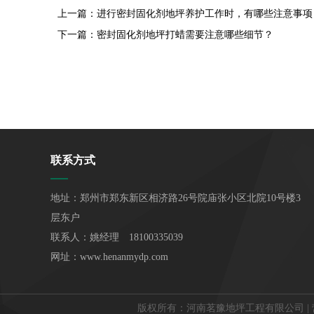
上一篇：
进行密封固化剂地坪养护工作时，有哪些注意事项
下一篇：
密封固化剂地坪打蜡需要注意哪些细节？
联系方式
地址：郑州市郑东新区相济路26号院庙张小区北院10号楼3
层东户
联系人：姚经理 18100335039
网址：www.henanmydp.com
版权所有：河南茗豫地坪工程有限公司 |