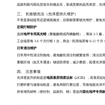
晶面剂能与固化层发生轻微反应，形成坚硬的晶亮表层，光
三、 长效锁光法（光泽度持久维护）
不管是基础提亮还是镜面抛光，后期都需要锁光维护，避免
定期打蜡防护
选择
地坪专用高光蜡
（聚氨酯蜡或丙烯酸蜡），薄涂 2-3 遍
工业场景每 3-6 个月打蜡 1 次，商业 / 民用场景每 6-12 
日常清洁维护
日常用中性清洁剂拖地，避免酸性清洁剂频繁使用；清洁后
重载区域（如叉车通道）铺设防滑垫，减少磨损，延缓光泽
四、 注意事项
光泽度提升的前提是
地面基层强度达标（≥C25）
，若基层起
打磨时要匀速移动机器，避免局部打磨过度，导致地面光泽
所有增亮材料（密封剂、晶面剂、蜡）需选用
固化地坪专用